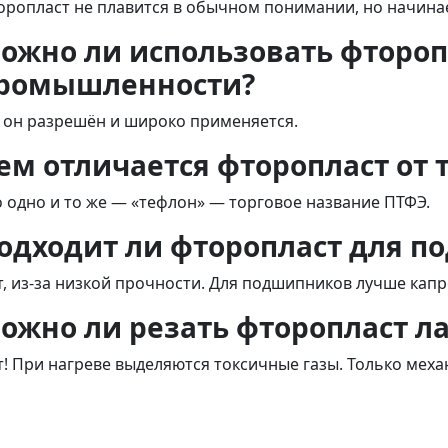
оропласт не плавится в обычном понимании, но начинае
ожно ли использовать фтороп
ромышленности?
, он разрешён и широко применяется.
ем отличается фторопласт от 
о одно и то же — «тефлон» — торговое название ПТФЭ.
одходит ли фторопласт для п
т, из-за низкой прочности. Для подшипников лучше капр
ожно ли резать фторопласт л
т! При нагреве выделяются токсичные газы. Только меха