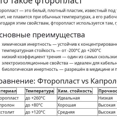
то такое фторопласт
оропласт — это белый, плотный пластик, известный под
рит, не плавится при обычных температурах, а его рабо
агодаря этим свойствам, фторопласт используется там, г
сновные преимущества
химическая инертность — устойчив к концентрирован
температурная стойкость — от -200°C до +260°C
низкий коэффициент трения — один из самых скользк
электроизоляционные свойства — идеален для кабель
биологическая инертность — разрешён в медицине и
равнение: Фторопласт vs Капрол
териал
Температура
Хим. стойкость
Прочнос
оропласт
до +260°C
Идеальная
Низкая
пролон
до +80°C
Хорошая
Высокая
кстолит
до +120°C
Средняя
Высокая