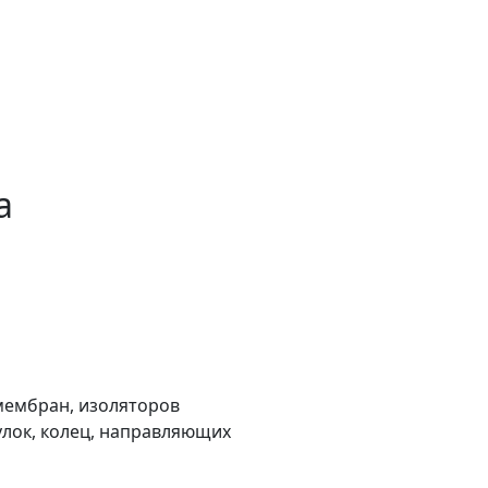
а
мембран, изоляторов
улок, колец, направляющих