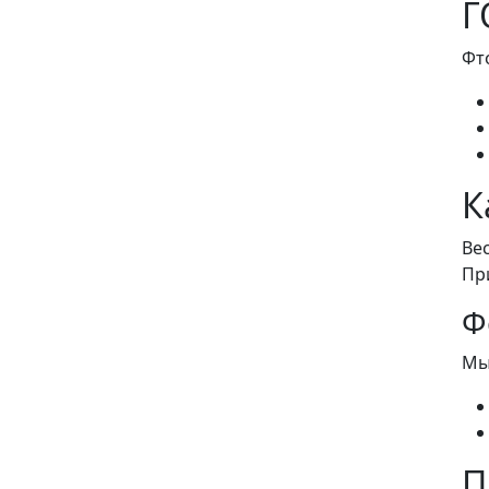
Г
Фт
К
Вес
При
Ф
Мы
П