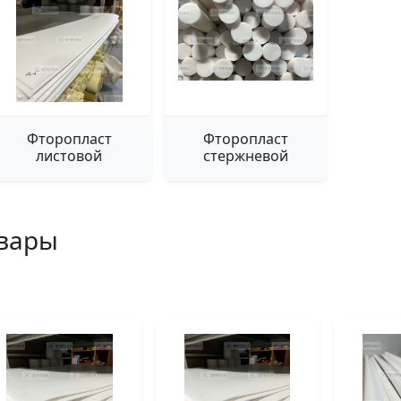
Фторопласт
Фторопласт
листовой
стержневой
вары