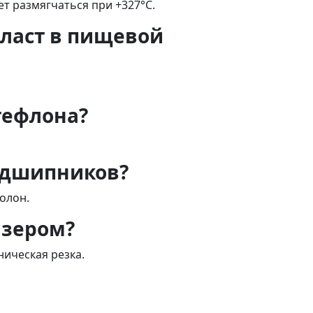
т размягчаться при +327°C.
ласт в пищевой
тефлона?
одшипников?
олон.
азером?
ническая резка.