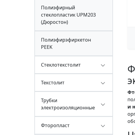
Полиэфирный
стеклопластик UPM203
(Дюростон)
Полиэфирэфиркетон
PEEK
Стеклотекстолит
Ф
э
Текстолит
Фт
по
Трубки
и 
электроизоляционные
ор
об
Фторопласт