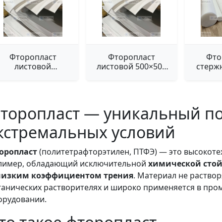
Фторопласт
Фторопласт
Фто
листовой
листовой 500×500
стерж
1000×1000 мм
мм
торопласт — уникальный п
кстремальных условий
оропласт
(политетрафторэтилен, ПТФЭ) — это высоко
лимер, обладающий исключительной
химической стойк
низким коэффициентом трения
. Материал не раствор
ганических растворителях и широко применяется в пр
орудовании.