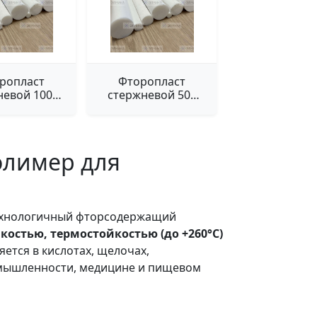
ропласт
Фторопласт
невой 1000
стержневой 500
мм
мм
олимер для
технологичный фторсодержащий
остью, термостойкостью (до +260°C)
яется в кислотах, щелочах,
омышленности, медицине и пищевом