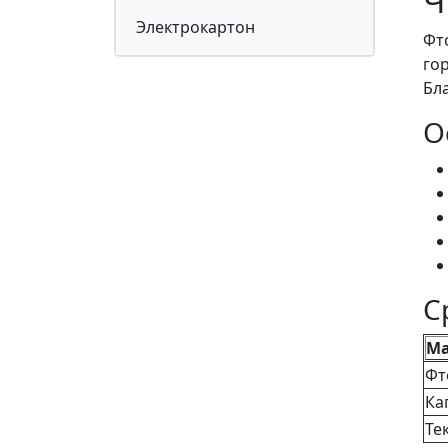
Ч
Электрокартон
Фт
го
Бл
О
С
Ма
Фт
Ка
Те