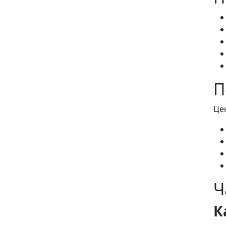
П
Це
Ч
К