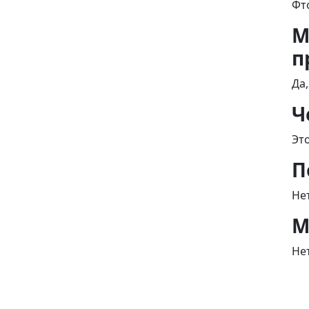
Фт
М
п
Да
Ч
Эт
П
Не
М
Не