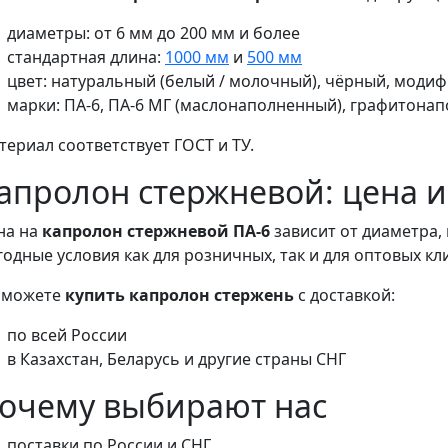
диаметры: от 6 мм до 200 мм и более
стандартная длина:
1000 мм
и
500 мм
цвет: натуральный (белый / молочный), чёрный, мод
марки: ПА-6, ПА-6 МГ (маслонаполненный), графитона
териал соответствует ГОСТ и ТУ.
апролон стержневой: цена и
на на
капролон стержневой ПА-6
зависит от диаметра,
годные условия как для розничных, так и для оптовых кл
 можете
купить капролон стержень
с доставкой:
по всей России
в Казахстан, Беларусь и другие страны СНГ
очему выбирают нас
поставки по России и СНГ