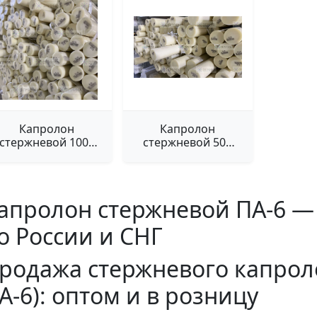
Капролон
Капролон
стержневой 1000
стержневой 500
мм ПА-6
мм ПА-6
апролон стержневой ПА-6 — 
о России и СНГ
родажа стержневого капрол
А-6): оптом и в розницу