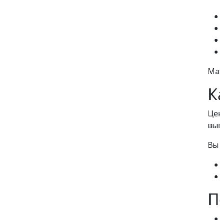
Ма
К
Це
вы
Вы
П