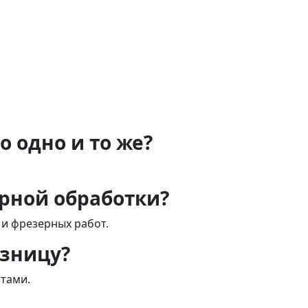
о одно и то же?
арной обработки?
 и фрезерных работ.
озницу?
нтами.