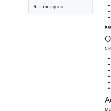
Электрокартон
Ка
О
Ст
А
Мы