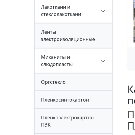
Лакоткани и
стеклолакоткани
Ленты
электроизоляционные
Миканиты и
слюдопласты
Оргстекло
К
п
Пленкосинтокартон
П
Пленкоэлектрокартон
П
ПЭК