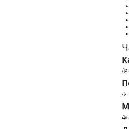
Ч
К
Да
П
Да
М
Да