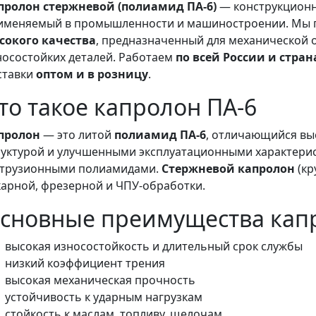
пролон стержневой (полиамид ПА-6)
— конструкционн
именяемый в промышленности и машиностроении. Мы 
сокого качества
, предназначенный для механической 
носостойких деталей. Работаем
по всей России и стра
ставки
оптом и в розницу
.
то такое капролон ПА-6
пролон
— это литой
полиамид ПА-6
, отличающийся вы
руктурой и улучшенными эксплуатационными характери
струзионными полиамидами.
Стержневой капролон
(кр
карной, фрезерной и ЧПУ‑обработки.
сновные преимущества кап
высокая износостойкость и длительный срок службы
низкий коэффициент трения
высокая механическая прочность
устойчивость к ударным нагрузкам
стойкость к маслам, топливу, щелочам