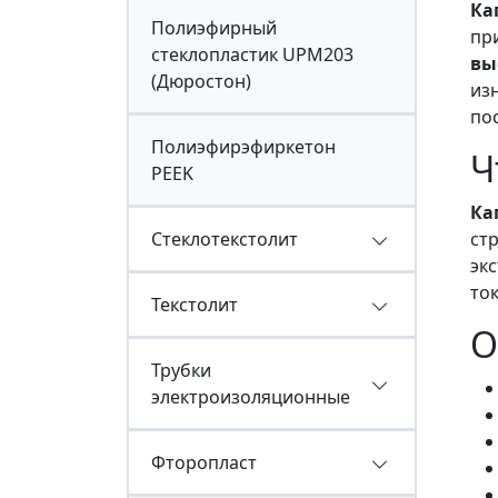
Ка
Полиэфирный
пр
стеклопластик UPM203
вы
(Дюростон)
из
по
Полиэфирэфиркетон
Ч
PEEK
Ка
Стеклотекстолит
ст
эк
то
Текстолит
О
Трубки
электроизоляционные
Фторопласт