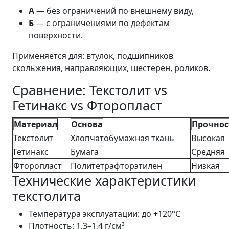
А
— без ограничений по внешнему виду,
Б
— с ограничениями по дефектам
поверхности.
Применяется для: втулок, подшипников
скольжения, направляющих, шестерён, роликов.
Сравнение: Текстолит vs
Гетинакс vs Фторопласт
Материал
Основа
Прочнос
Текстолит
Хлопчатобумажная ткань
Высокая
Гетинакс
Бумага
Средняя
Фторопласт
Политетрафторэтилен
Низкая
Технические характеристики
текстолита
Температура эксплуатации: до +120°C
Плотность: 1,3–1,4 г/см³