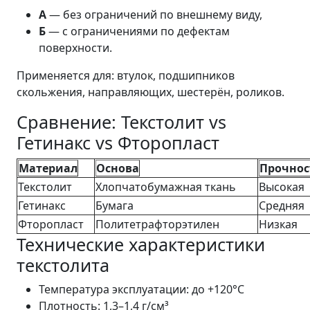
А
— без ограничений по внешнему виду,
Б
— с ограничениями по дефектам
поверхности.
Применяется для: втулок, подшипников
скольжения, направляющих, шестерён, роликов.
Сравнение: Текстолит vs
Гетинакс vs Фторопласт
Материал
Основа
Прочнос
Текстолит
Хлопчатобумажная ткань
Высокая
Гетинакс
Бумага
Средняя
Фторопласт
Политетрафторэтилен
Низкая
Технические характеристики
текстолита
Температура эксплуатации: до +120°C
Плотность: 1,3–1,4 г/см³